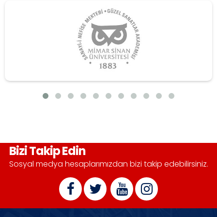
Bizi Takip Edin
Sosyal medya hesaplarımızdan bizi takip edebilirsiniz.