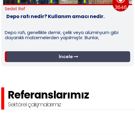
3646
at Raf
Sed
po rafı nedir? Kullanım amacı nedir.
Ra
o rafı, genellikle demir, çelik veya alüminyum gibi
Ahş
anıklı malzemelerden yapılmıştır. Bunlar,
ned
İncele
Referanslarımız
Sektörel çalışmalarımız