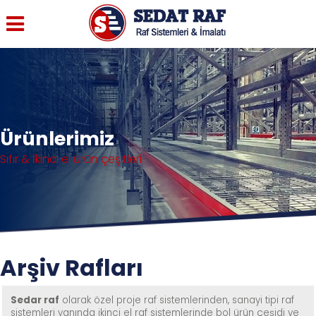
Ürünlerimiz
Sıfır & İkinci el ürün çeşitleri
Arşiv Rafları
Sedar raf
olarak özel proje raf sistemlerinden, sanayi tipi raf
sistemleri yanında ikinci el raf sistemlerinde bol ürün çeşidi ve