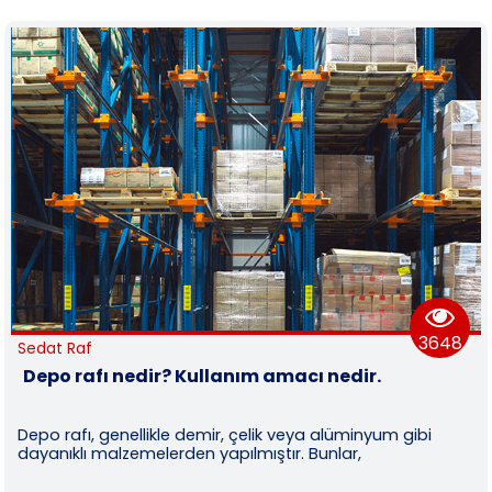
Market ve Manav Etiketlikleri
(1)
Ayaklı Ve Tekerlekli Askılıklar
(1)
3648
Sedat Raf
edir? Kullanım amacı nedir.
Raf çeşitler
ellikle demir, çelik veya alüminyum gibi
Ahşap Raflar: A
emelerden yapılmıştır. Bunlar,
nedeniyle popü