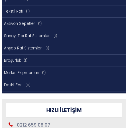
Tekstil Rafı
(1)
Aksiyon Sepetler
(1)
Sanayi Tipi Raf Sistemleri
(1)
Ahşap Raf Sistemleri
(1)
Broşürlük
(1)
Market Ekipmanları
(1)
Delikli Fon
(0)
Çelik Raf Tablası
(1)
HIZLI İLETİŞİM
Hafif Rack Raf Sistemleri
(1)
Cam Rafları
(1)
0212 659 08 07