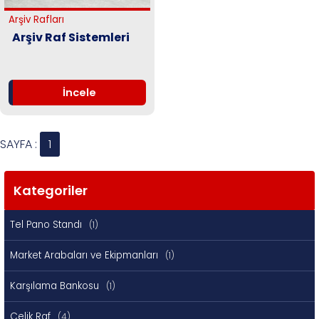
Arşiv Rafları
Arşiv Raf Sistemleri
İncele
SAYFA :
1
Kategoriler
Tel Pano Standı
(1)
Market Arabaları ve Ekipmanları
(1)
Karşılama Bankosu
(1)
Çelik Raf
(4)