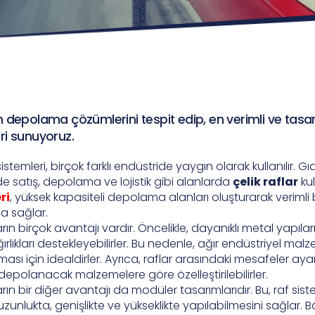
 depolama çözümlerini tespit edip, en verimli ve tasar
i sunuyoruz.
sistemleri, birçok farklı endüstride yaygın olarak kullanılır. Gı
 satış, depolama ve lojistik gibi alanlarda
çelik raflar
kul
ri
, yüksek kapasiteli depolama alanları oluşturarak verimli b
 sağlar.
ların birçok avantajı vardır. Öncelikle, dayanıklı metal yapıla
ırlıkları destekleyebilirler. Bu nedenle, ağır endüstriyel mal
sı için idealdirler. Ayrıca, raflar arasındaki mesafeler ayar
epolanacak malzemelere göre özelleştirilebilirler.
arın bir diğer avantajı da modüler tasarımlarıdır. Bu, raf sist
 uzunlukta, genişlikte ve yükseklikte yapılabilmesini sağlar. 