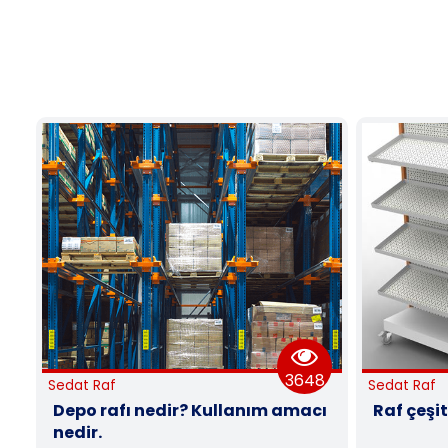
3648
4043
Sedat Raf
anım amacı
Raf çeşitleri nelerdir