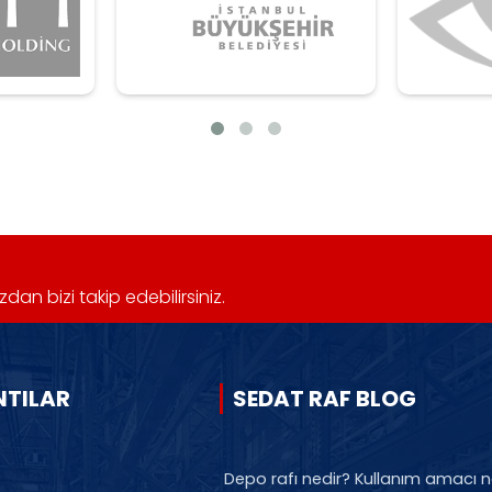
n bizi takip edebilirsiniz.
NTILAR
SEDAT RAF BLOG
Depo rafı nedir? Kullanım amacı n