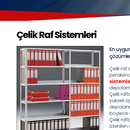
Çelik Raf Sistemleri
En uygun
çözümler
Çelik raf 
perakende
sistemle
depolama
Çelik raf
yüksek ağ
depolanma
böylece d
Çelik rafl
istenilen