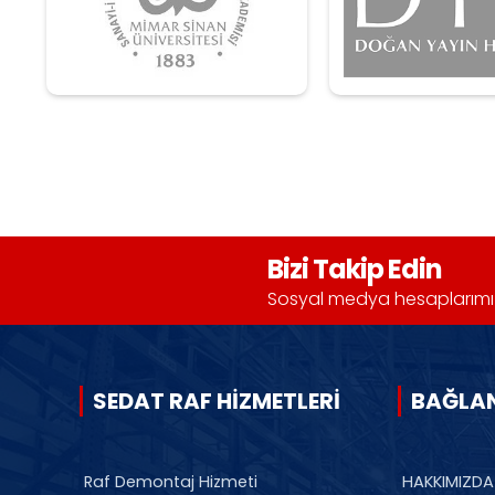
Bizi Takip Edin
Sosyal medya hesaplarımızda
SEDAT RAF HİZMETLERİ
BAĞLA
Raf Demontaj Hizmeti
HAKKIMIZDA