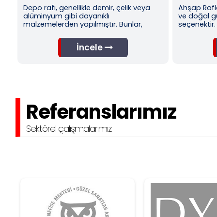
 çelik veya
Ahşap Raflar: Ahşap raflar, dayanıklılığı
ve doğal güzelliği nedeniyle popüler bir
 Bunlar,
seçenektir.
İncele
Referanslarımız
Sektörel çalışmalarımız