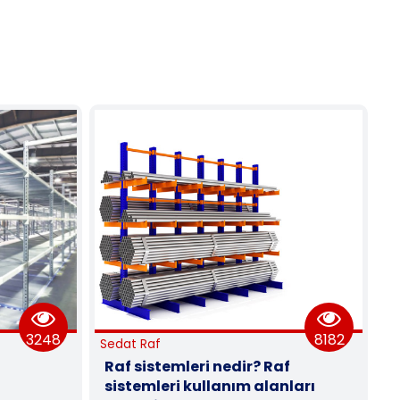
8182
41
Sedat Raf
nedir? Raf
Cam raf nedir.Ne amaçla
lanım alanları
kullanılır