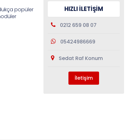
HIZLI İLETİŞİM
dukça popüler
 modüler
0212 659 08 07
05424986669
Sedat Raf Konum
İletişim