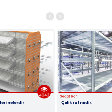
3248
Sedat Raf
Sedat Raf
Çelik raf nedir.
Raf sistemleri 
sistemleri kul