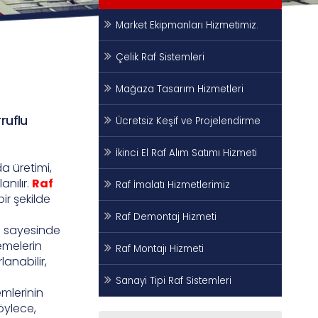
Market Ekipmanları Hizmetimiz.
Çelik Raf Sistemleri
Mağaza Tasarım Hizmetleri
ruflu
Ücretsiz Keşif ve Projelendirme
İkinci El Raf Alım Satımı Hizmeti
da üretimi,
lanılır.
Raf
Raf İmalatı Hizmetlerimiz
ir şekilde
Raf Demontaj Hizmeti
rı sayesinde
zemelerin
Raf Montajı Hizmeti
lanabilir,
Sanayi Tipi Raf Sistemleri
emlerinin
Böylece,