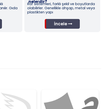
klı şekil ve boyutlarda
Cam rafın kullanım alanları arasında
ikle ahşap, metal veya
dekoratif amaçlı kullanımının yanı sı
evlerde kitaplık, ban
cele
İncele