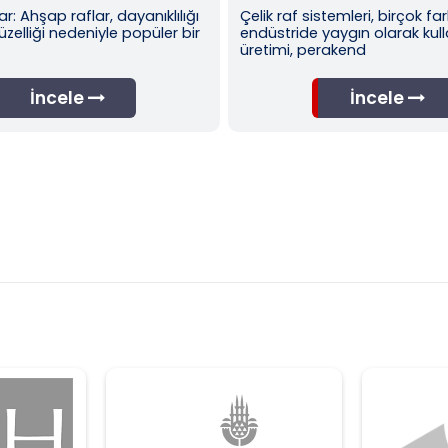
nelerdir?
Çelik raf sistemleri, birçok farklı
Raf sistemleri, far
endüstride yaygın olarak kullanılır. Gıda
olabilirler. Genell
üretimi, perakend
plastikten yapı
İncele
İn